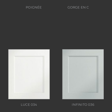
POIGNÉE
GORGE EN C
INFINITO 036
LUCE 034