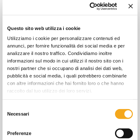
comportamento o l'aspetto, quali la lingua preferita
o la località nella quale ti trovi.
Durata
Questo sito web utilizza i cookie
massima
Nome
Fornitore
Scopo
Utilizziamo i cookie per personalizzare contenuti ed
di
archiviazione
annunci, per fornire funzionalità dei social media e per
analizzare il nostro traffico. Condividiamo inoltre
pll_langua
www.hom
Questo cookie
1 anno
informazioni sul modo in cui utilizzi il nostro sito con i
ge
ecucine.it
viene utilizzato per
nostri partner che si occupano di analisi dei dati web,
determinare la
pubblicità e social media, i quali potrebbero combinarle
lingua preferita
con altre informazioni che hai fornito loro o che hanno
del visitatore e per
raccolto dal tuo utilizzo dei loro servizi.
impostare la
lingua del sito in
Selezione
base a tale
Necessari
del
preferenza, se
consenso
possibile.
Preferenze