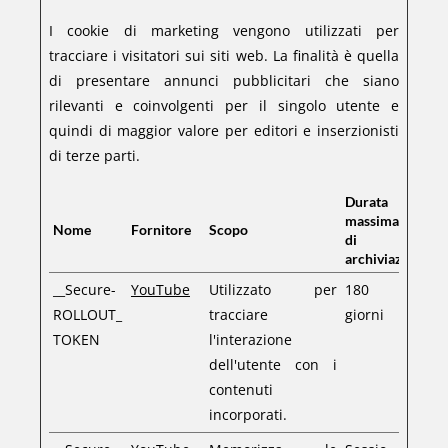
I cookie di marketing vengono utilizzati per
tracciare i visitatori sui siti web. La finalità è quella
di presentare annunci pubblicitari che siano
rilevanti e coinvolgenti per il singolo utente e
quindi di maggior valore per editori e inserzionisti
di terze parti.
Durata
massima
Nome
Fornitore
Scopo
di
archiviazione
__Secure-
YouTube
Utilizzato per
180
ROLLOUT_
tracciare
giorni
TOKEN
l'interazione
dell'utente con i
contenuti
incorporati.