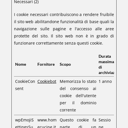
Necessari (2)
I cookie necessari contribuiscono a rendere fruibile
il sito web abilitandone funzionalità di base quali la
navigazione sulle pagine e l'accesso alle aree
protette del sito. Il sito web non è in grado di
funzionare correttamente senza questi cookie.
Durata
massima
Nome
Fornitore
Scopo
di
archiviazione
CookieCon
Cookiebot
Memorizza lo stato
1 anno
sent
del consenso ai
cookie dell'utente
per il dominio
corrente
wpEmojiS
www.hom
Questo cookie fa
Sessio
ettingsSu
ecucine.it
parte di un
ne