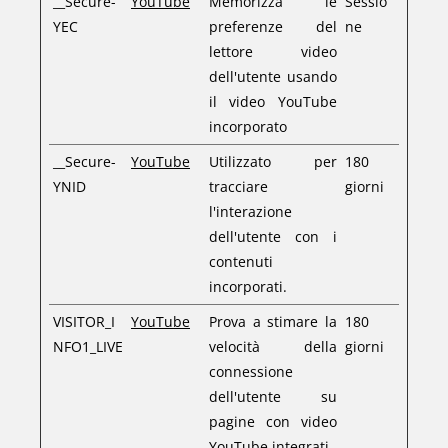
__Secure-
YouTube
Memorizza le
Sessio
YEC
preferenze del
ne
lettore video
dell'utente usando
il video YouTube
incorporato
__Secure-
YouTube
Utilizzato per
180
YNID
tracciare
giorni
l'interazione
dell'utente con i
contenuti
incorporati.
VISITOR_I
YouTube
Prova a stimare la
180
NFO1_LIVE
velocità della
giorni
connessione
dell'utente su
pagine con video
YouTube integrati.