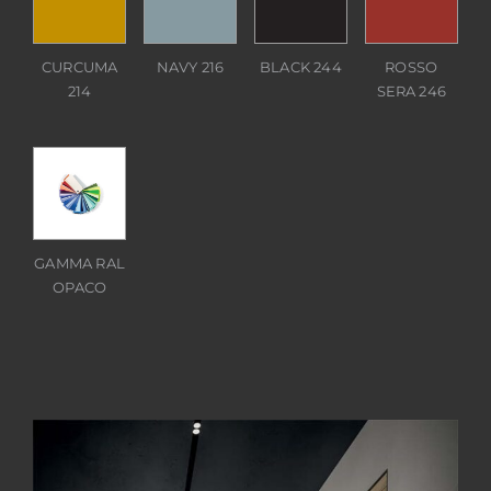
CURCUMA
NAVY 216
BLACK 244
ROSSO
214
SERA 246
GAMMA RAL
OPACO